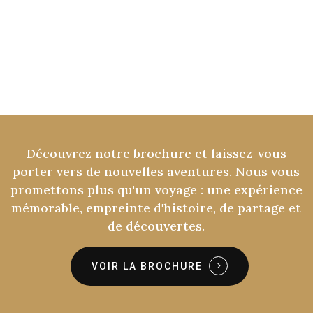
Découvrez
notre
brochure
et
laissez-vous
porter
vers
de
nouvelles
aventures.
Nous
vous
promettons
plus
qu'un
voyage
:
une
expérience
mémorable,
empreinte
d'histoire,
de
partage
et
de
découvertes.
VOIR LA BROCHURE