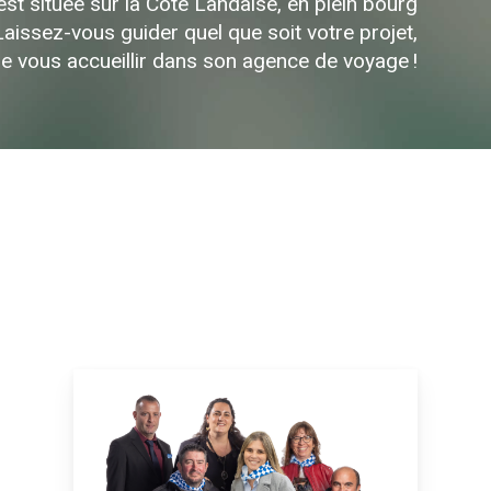
est
située
sur
la
Côte
Landaise,
en
plein
bourg
Laissez-vous
guider
quel
que
soit
votre
projet,
de
vous
accueillir
dans
son
agence
de
voyage !