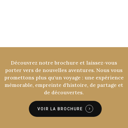
Découvrez
notre
brochure
et
laissez-vous
porter
vers
de
nouvelles
aventures.
Nous
vous
promettons
plus
qu'un
voyage
:
une
expérience
mémorable,
empreinte
d'histoire,
de
partage
et
de
découvertes.
VOIR LA BROCHURE