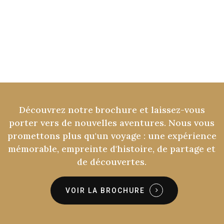
Découvrez
notre
brochure
et
laissez-vous
porter
vers
de
nouvelles
aventures.
Nous
vous
promettons
plus
qu'un
voyage
:
une
expérience
mémorable,
empreinte
d'histoire,
de
partage
et
de
découvertes.
VOIR LA BROCHURE