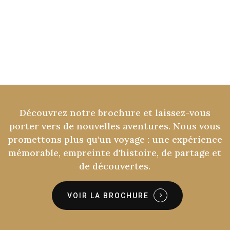
Découvrez
notre
brochure
et
laissez-vous
porter
vers
de
nouvelles
aventures.
Nous
vous
promettons
plus
qu'un
voyage
:
une
expérience
mémorable,
empreinte
d'histoire,
de
partage
et
de
découvertes.
VOIR LA BROCHURE