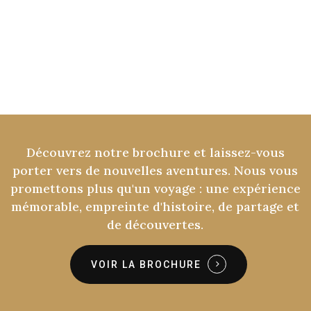
Découvrez
notre
brochure
et
laissez-vous
porter
vers
de
nouvelles
aventures.
Nous
vous
promettons
plus
qu'un
voyage
:
une
expérience
mémorable,
empreinte
d'histoire,
de
partage
et
de
découvertes.
VOIR LA BROCHURE