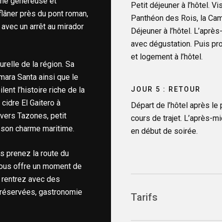
nne généreuse et
Petit déjeuner à l’hôtel. V
flâner près du pont roman,
Panthéon des Rois, la Cama
l avec un arrêt au mirador
Déjeuner à l’hôtel. L’après
avec dégustation. Puis pr
et logement à l’hôtel.
relle de la région. Sa
mara Santa ainsi que le
JOUR 5 : RETOUR
nt l’histoire riche de la
 cidre El Gaitero à
Départ de l’hôtel après le 
 vers Tazones, petit
cours de trajet. L’après-mi
t son charme maritime.
en début de soirée.
s prenez la route du
 vous offre un moment de
 rentrez avec des
 préservées, gastronomie
Tarifs