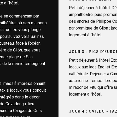
 à l’hôtel.
Petit déjeuner à l’hôtel. D
amphithéâtre, puis prome
nne en commençant par
des ancres de Philippe Cou
phithéâtre, où ses maisons
panoramique de Gijon : jar
es ruelles vous plonge
logement à l’hôtel.
 poursuivez vers Salinas
usteau, face à l’océan.
ière de Gijón, que vous
JOUR 3 : PICS D’EUR
mense plage de San
Petit déjeuner à l’hôtel.E
ds de la mairie témoignent
locaux aux lacs Enol et Er
cathédrale. Déjeuner à Can
asturienne. Temps libre pou
e, massif impressionnant
mirador de Fitu qui offre u
taxis locaux vous conduit
logement à l’hôtel.
 intégrés dans le décor
 de Covadonga, lieu
jeuner à Cangas de Onís
JOUR 4 : OVIEDO - TA