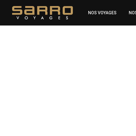
Skip
to
NOS VOYAGES
NO
main
content