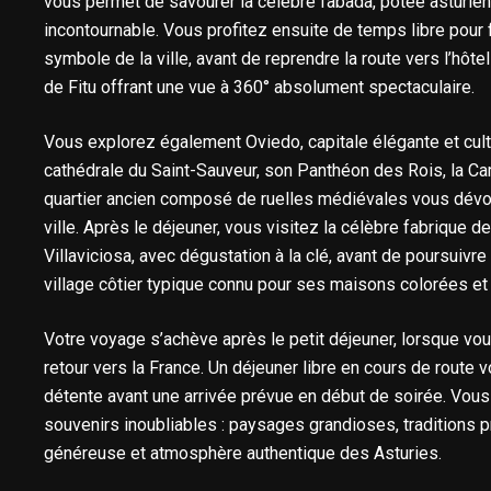
vous permet de savourer la célèbre fabada, potée asturie
incontournable. Vous profitez ensuite de temps libre pour 
symbole de la ville, avant de reprendre la route vers l’hôte
de Fitu offrant une vue à 360° absolument spectaculaire.
Vous explorez également Oviedo, capitale élégante et cultu
cathédrale du Saint-Sauveur, son Panthéon des Rois, la Ca
quartier ancien composé de ruelles médiévales vous dévoile
ville. Après le déjeuner, vous visitez la célèbre fabrique de
Villaviciosa, avec dégustation à la clé, avant de poursuivre
village côtier typique connu pour ses maisons colorées e
Votre voyage s’achève après le petit déjeuner, lorsque vou
retour vers la France. Un déjeuner libre en cours de route
détente avant une arrivée prévue en début de soirée. Vous
souvenirs inoubliables : paysages grandioses, traditions
généreuse et atmosphère authentique des Asturies.