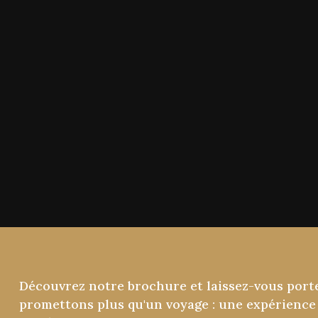
Découvrez
notre
brochure
et
laissez-vous
port
promettons
plus
qu'un
voyage
:
une
expérience