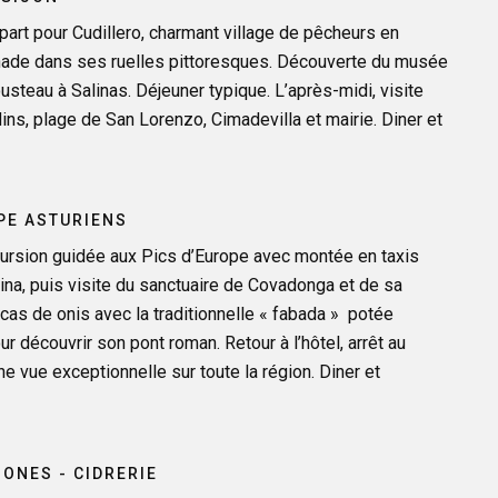
épart pour Cudillero, charmant village de pêcheurs en
nade dans ses ruelles pittoresques. Découverte du musée
steau à Salinas. Déjeuner typique. L’après-midi, visite
dins, plage de San Lorenzo, Cimadevilla et mairie. Diner et
OPE ASTURIENS
xcursion guidée aux Pics d’Europe avec montée en taxis
cina, puis visite du sanctuaire de Covadonga et de sa
cas de onis avec la traditionnelle « fabada » potée
r découvrir son pont roman. Retour à l’hôtel, arrêt au
ne vue exceptionnelle sur toute la région. Diner et
ZONES - CIDRERIE