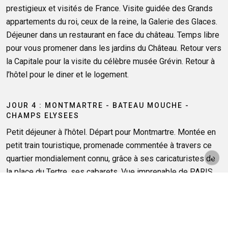
prestigieux et visités de France. Visite guidée des Grands
appartements du roi, ceux de la reine, la Galerie des Glaces.
Déjeuner dans un restaurant en face du château. Temps libre
pour vous promener dans les jardins du Château. Retour vers
la Capitale pour la visite du célèbre musée Grévin. Retour à
l’hôtel pour le diner et le logement.
JOUR 4 : MONTMARTRE - BATEAU MOUCHE -
CHAMPS ELYSEES
Petit déjeuner à l’hôtel. Départ pour Montmartre. Montée en
petit train touristique, promenade commentée à travers ce
quartier mondialement connu, grâce à ses caricaturistes de
la place du Tertre, ses cabarets. Vue imprenable de PARIS
depuis les marches du Sacré Cœur. Déjeuner à l’hôtel.
Promenade commentée en bateau mouche sur la Seine.
Arrêt sur les Champs Elysées et temps libre sur la plus
belle avenue du Monde. Retour à l’hôtel pour le diner et le