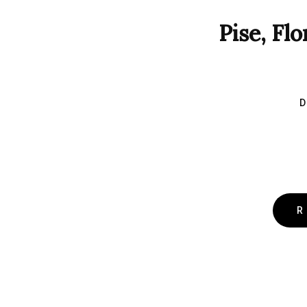
Pise, Flo
D
R