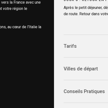
 vers la France avec une
Après le petit déjeuner, dé
 votre région le
de route. Retour dans votr
ns, au cœur de l’Italie la
Tarifs
CE PRIX COMPREND
Le transport en autoc
Villes de départ
L’hébergement en hôt
Les repas, du déjeuner
BIARRITZ – Arrêt de bu
Les boissons aux repa
BAYONNE – Place de
Conseils Pratiques
personne)
SAINT JEAN DE LUZ – 
Les visites guidées d
SALIES DE BEARN – 
Le déjeuner croisière 
Pour tous les voyages en a
ARTIX – Péage