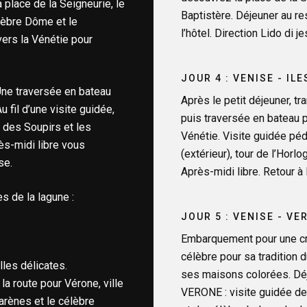
 place de la Seigneurie, le
Baptistère. Déjeuner au res
élèbre Dôme et le
l’hôtel. Direction Lido di j
vers la Vénétie pour
JOUR 4 : VENISE - IL
Une traversée en bateau
Après le petit déjeuner, t
 fil d’une visite guidée,
puis traversée en bateau p
t des Soupirs et les
Vénétie. Visite guidée péd
ès-midi libre vous
(extérieur), tour de l’Horl
se.
Après-midi libre. Retour à 
s de la lagune :
JOUR 5 : VENISE - VE
Embarquement pour une cro
célèbre pour sa tradition 
les délicates.
ses maisons colorées. Déj
a route pour Vérone, ville
VERONE : visite guidée de
arènes et le célèbre