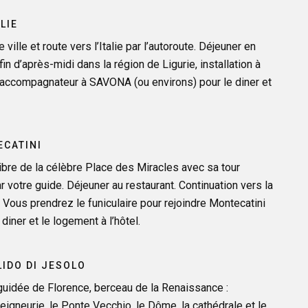
ALIE
 ville et route vers l’Italie par l’autoroute. Déjeuner en
fin d’après-midi dans la région de Ligurie, installation à
re accompagnateur à SAVONA (ou environs) pour le diner et
ECATINI
libre de la célèbre Place des Miracles avec sa tour
votre guide. Déjeuner au restaurant. Continuation vers la
 Vous prendrez le funiculaire pour rejoindre Montecatini
 diner et le logement à l’hôtel.
LIDO DI JESOLO
 guidée de Florence, berceau de la Renaissance :
eigneurie, le Ponte Vecchio, le Dôme, la cathédrale et le