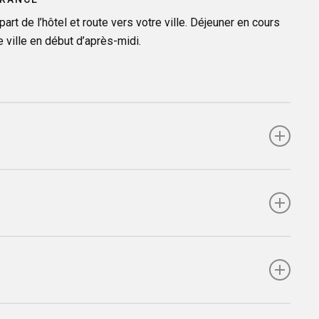
part de l’hôtel et route vers votre ville. Déjeuner en cours
e ville en début d’après-midi.
ar Confort Class
els 3 étoiles, normes locales, base chambre double
 du jour 1 au déjeuner du jour 8
s Halle d’Iraty (Parking voiture gratuit)
s (¼ de vin et ¼ d’eau minérale par repas et par
s Basques
Halte routière, en face gare SNCF
e Florence, Venise et Vérone
Péage
aux îles de la Lagune
utocar, carte nationale d’identité en cours de validité