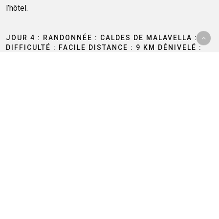
l’hôtel.
JOUR 4 : RANDONNÉE : CALDES DE MALAVELLA :
DIFFICULTÉ : FACILE DISTANCE : 9 KM DÉNIVELÉ :
106 M
Petit-déjeuner à l’hôtel. Départ en autocar avec votre
moniteur jusqu’à Caldes de Malavella, village connu pour ses
eaux thermales. Vous commencerez par la route des
différentes sources thermales. Puis à travers de
magnifiques bois, vous arriverez jusqu’à l’église médiévale
de San Maurici, en passant par la retenue d’eau Del Lobo.
Déjeuner à l’hôtel. Après- midi libre. Diner, soirée puis
logement à l’hôtel.
JOUR 5 : COSTA BRAVA - VOTRE VILLE
Petit-déjeuner à l’hôtel et départ vers votre région. Déjeuner